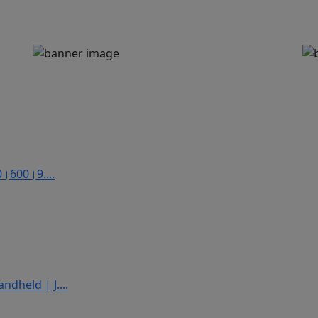
0।600।9....
dheld | J....