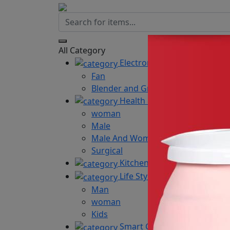
All Category
Electronic
Fan
Blender and Grinder
Health & Beauty
woman
Male
Male And Women
Surgical
Kitchen Tools
Life Style
Man
woman
Kids
Smart Gadgets