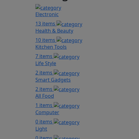
Electronic
13 items
Health & Beauty
10 items
Kitchen Tools
7 items
Life Style
2 items
Smart Gadgets
2 items
All Food
1 items
Computer
0 items
Light
0 items