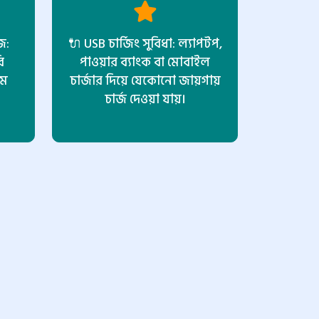
ি:
🔌 USB চার্জিং সুবিধা: ল্যাপটপ,
ি
পাওয়ার ব্যাংক বা মোবাইল
াম
চার্জার দিয়ে যেকোনো জায়গায়
চার্জ দেওয়া যায়।