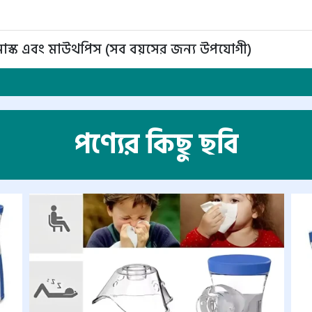
্ড মাস্ক এবং মাউথপিস (সব বয়সের জন্য উপযোগী)
পণ্যের কিছু ছবি