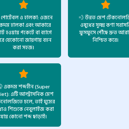
 পোর্টেবল ও হালকা: ওজনে
💨 উন্নত মেশ টেকনোলজ
কদম হালকা এবং আকারে
ওষুধের সূক্ষ্ম কণা সরাসর
ট হওয়ায় পকেটে বা ব্যাগে
ফুসফুসে পৌঁছে দ্রুত আর
রে যেকোনো জায়গায় বহন
নিশ্চিত করে।
করা সহজ।
 একদম শব্দহীন (Super
iet): এটি আল্ট্রাসনিক মেশ
নোলজিতে চলে, তাই ঘুমের
্যেও শিশুকে নেবুলাইজ করা
যায় কোনো শব্দ ছাড়াই।