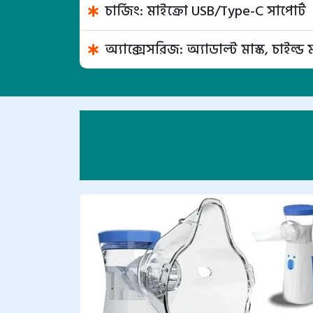
চার্জিং: মাইক্রো USB/Type-C সাপোর্ট
অ্যাক্সেসরিজ: অ্যাডাল্ট মাস্ক, চাইল