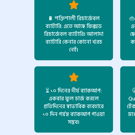
🔋 শক্তিশালী রিচার্জেবল
👜
ব্যাটারি: এতে আছে ফিক্সড
এ
রিচার্জেবল ব্যাটারি। আলাদা
ছো
ব্যাটারি কেনার কোনো খরচ
ক
নেই।
⏳ ১০ দিনের দীর্ঘ ব্যাকআপ:

একবার ফুল চার্জ করলে
Qu
প্রতিদিনের স্বাভাবিক ব্যবহারে
টেক
১০ দিন পর্যন্ত ব্যাকআপ পাওয়া
মধ
সম্ভব।