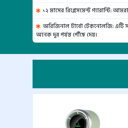
১২ মাসের রিপ্লেসমেন্ট গ্যারান্টি: আম
অরিজিনাল টার্বো টেকনোলজি: এটি সাধা
অনেক দূর পর্যন্ত পৌঁছে দেয়।