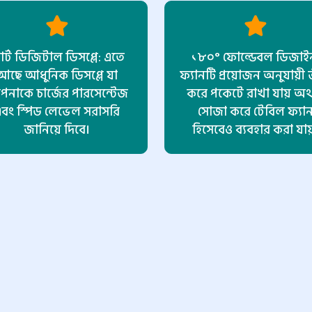
মার্ট ডিজিটাল ডিসপ্লে: এতে
১৮০° ফোল্ডেবল ডিজাই
আছে আধুনিক ডিসপ্লে যা
ফ্যানটি প্রয়োজন অনুযায়ী 
নাকে চার্জের পারসেন্টেজ
করে পকেটে রাখা যায় অ
বং স্পিড লেভেল সরাসরি
সোজা করে টেবিল ফ্যা
জানিয়ে দিবে।
হিসেবেও ব্যবহার করা যা