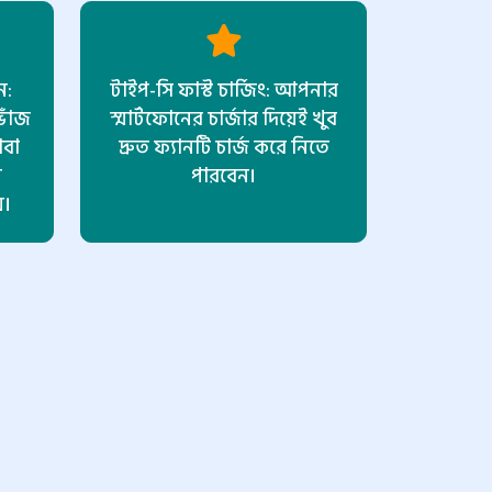
ন:
টাইপ-সি ফাস্ট চার্জিং: আপনার
ভাঁজ
স্মার্টফোনের চার্জার দিয়েই খুব
থবা
দ্রুত ফ্যানটি চার্জ করে নিতে
ন
পারবেন।
য়।