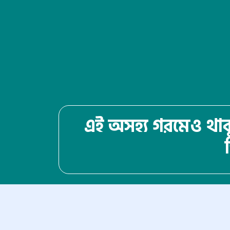
এই অসহ্য গরমেও থাকু