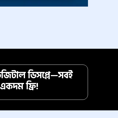
ডিজিটাল ডিসপ্লে—সবই
 একদম ফ্রি!