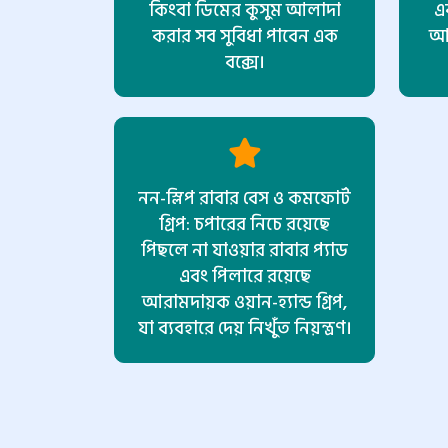
কিংবা ডিমের কুসুম আলাদা
এ
করার সব সুবিধা পাবেন এক
আল
বক্সে।
নন-স্লিপ রাবার বেস ও কমফোর্ট
গ্রিপ: চপারের নিচে রয়েছে
পিছলে না যাওয়ার রাবার প্যাড
এবং পিলারে রয়েছে
আরামদায়ক ওয়ান-হ্যান্ড গ্রিপ,
যা ব্যবহারে দেয় নিখুঁত নিয়ন্ত্রণ।