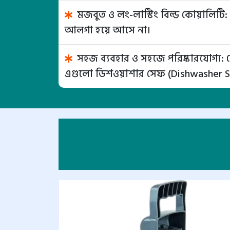
মজবুত ও লং-লাস্টিং বিল্ড কোয়ালিটি: প
আলগা হয়ে আসে না।
সহজ ব্যবহার ও সহজে পরিষ্কারযোগ্য: 
এগুলো ডিশওয়াশার সেফ (Dishwasher S