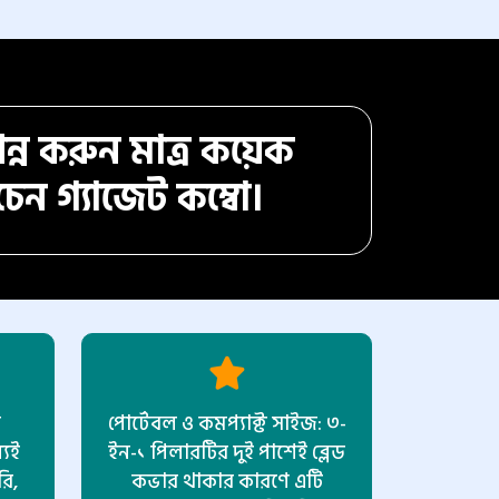
্পন্ন করুন মাত্র কয়েক
েন গ্যাজেট কম্বো।
ল
পোর্টেবল ও কমপ্যাক্ট সাইজ: ৩-
যেই
ইন-১ পিলারটির দুই পাশেই ব্লেড
ি,
কভার থাকার কারণে এটি