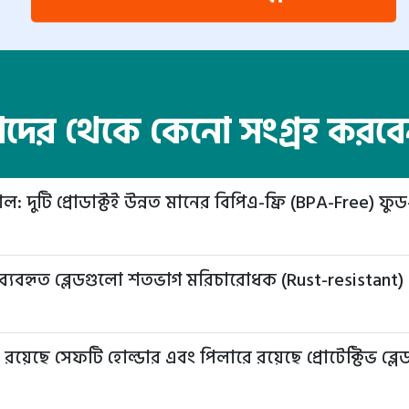
ের থেকে কেনো সংগ্রহ করব
দুটি প্রোডাক্টই উন্নত মানের বিপিএ-ফ্রি (BPA-Free) ফুড-গ্রেড
এতে ব্যবহৃত ব্লেডগুলো শতভাগ মরিচারোধক (Rust-resistant) 
ে রয়েছে সেফটি হোল্ডার এবং পিলারে রয়েছে প্রোটেক্টিভ ব