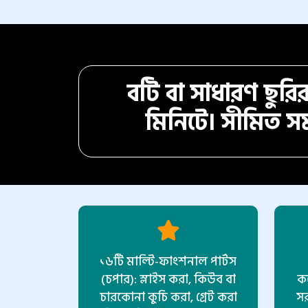
বটি বা সাধারণ ছুরির 
মিনিটে। সীমিত সম
১৬টি মাল্টি-ফাংশনাল পার্টস
(চপার): স্লাইস করা, কিউব বা
ক
চারকোনা কুচি করা, গ্রেট করা
সর