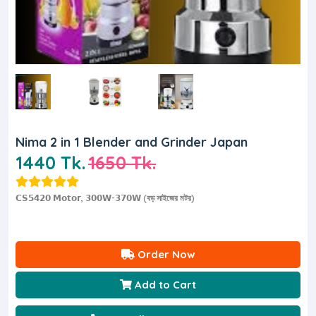
Nima 2 in 1 Blender and Grinder Japan
1440 Tk.
1650 Tk.
𝗖𝗦𝟱𝟰𝟮𝟬 𝗠𝗼𝘁𝗼𝗿, 𝟯𝟬𝟬𝗪-𝟯𝟳𝟬𝗪 (বড় সাইজের মটর)
Order Now
Add to Cart