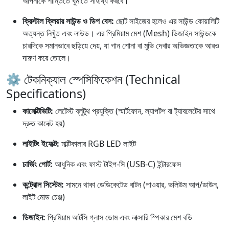
আপনাকে শান্তিতে ঘুমাতে সাহায্য করবে।
ক্রিস্টাল ক্লিয়ার সাউন্ড ও ডিপ বেস:
ছোট সাইজের হলেও এর সাউন্ড কোয়ালিটি
অত্যন্ত নিখুঁত এবং লাউড। এর প্রিমিয়াম মেশ (Mesh) ডিজাইন সাউন্ডকে
চারদিকে সমানভাবে ছড়িয়ে দেয়, যা গান শোনা বা মুভি দেখার অভিজ্ঞতাকে আরও
দারুণ করে তোলে।
⚙️ টেকনিক্যাল স্পেসিফিকেশন (Technical
Specifications)
কানেক্টিভিটি:
লেটেস্ট ব্লুটুথ প্রযুক্তি (স্মার্টফোন, ল্যাপটপ বা ট্যাবলেটের সাথে
দ্রুত কানেক্ট হয়)
লাইটিং ইফেক্ট:
মাল্টিকালার RGB LED লাইট
চার্জিং পোর্ট:
আধুনিক এবং ফাস্ট টাইপ-সি (USB-C) ইন্টারফেস
কন্ট্রোল সিস্টেম:
সামনে থাকা ডেডিকেটেড বাটন (পাওয়ার, ভলিউম আপ/ডাউন,
লাইট মোড চেঞ্জ)
ডিজাইন:
প্রিমিয়াম আর্টসি গ্লাস ডোম এবং লাক্সারি স্পিকার মেশ বডি