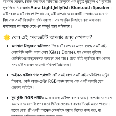
আপনার বেডরুম, লিভিং রুম কিংবা অফিসের ডেস্ককে এক মুহূর্তে দৃষ্টিনন্দন ও প্রিমিয়াম
লুক দিতে নিয়ে এলাম
Aura Light Jellyfish Bluetooth Speaker
।
এটি কেবল একটি সাধারণ স্পিকার নয়, এটি আপনার ঘরের একটি চমৎকার ডেকোরেশন
পিস এবং একটি রিল্যাক্সিং নাইট ল্যাম্প। এর আধুনিক ডিজাইন এবং অসাধারণ
কার্যক্ষমতা আপনাকে দেবে এক সম্পূর্ণ নতুন অভিজ্ঞতা।
🌟 কেন এই প্রোডাক্টটি আপনার জন্য স্পেশাল?
অসাধারণ ভিজ্যুয়াল অভিজ্ঞতা:
স্পিকারটির ওপরের অংশে রয়েছে একটি হাই-
কোয়ালিটি আর্টসি গ্লাস ডোম (Glass Dome), যার ভেতরে কৃত্রিম
জেলিফিশের বাস্তবসম্মত নড়াচড়া দেখা যায়। রাতে লাইট জ্বালিয়ে গান শোনার
সময় এটি ঘরে এক জাদুকরী পরিবেশ তৈরি করে।
৩-ইন-১ মাল্টিফাংশনাল গ্যাজেট:
এটি একই সাথে একটি হাই-ডেফিনিশন ব্লুটুথ
স্পিকার, একটি কালার-চেঞ্জিং RGB নাইট ল্যাম্প এবং একটি লাক্সারি হোম
ডেকোর আইটেম।
মুড বুস্টিং RGB লাইটিং:
এতে রয়েছে মাল্টিপল কালার মোড। আপনার মন ভালো
করতে বা ঘরের পরিবেশের সাথে মিলিয়ে যেকোনো কালার সিলেক্ট করতে পারবেন।
রাতের বেলা এটি একটি পারফেক্ট বেডসাইড ল্যাম্প হিসেবে কাজ করে, যা